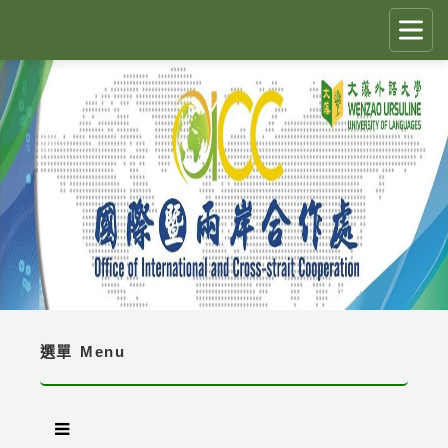
跳
到
主
要
CLOSE
✕
內
容
國際生留臺計畫 PEGFIS
區
塊
最新消息 Latest News
人員職掌 Job Description
境外生資訊與規定 Regulations
境外生入學資訊 Enrollment Information
選單
Menu
獎學金 Scholarship