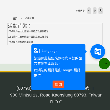
活動剪輯 Activities
大
字級大小
小
中
下載專區 Download
活動花絮
首頁
活動花絮：
相關法規 Laws
107-2境外生文化體驗一日遊成效表及花絮
108-1境外生文化體驗一日遊成效表及花絮
外國學生專班 International Programs
108-1境外生補救教學計畫
g_translate
g_translate
Language
學校首頁 WZU homepage
請點選此按鈕來選擇您喜歡的語
言來瀏覽本網站。
TOP
境外組首頁 SOSA Homepage
此網站的翻譯是由
Google 翻譯
提供。
國合處首頁 OICC homepage
關閉
(80793) 高雄市三民區民族一路900號
|
國際交流組 International Exchange Affairs
900 Mintsu 1st Road Kaohsiung 80793, Taiwan
R.O.C