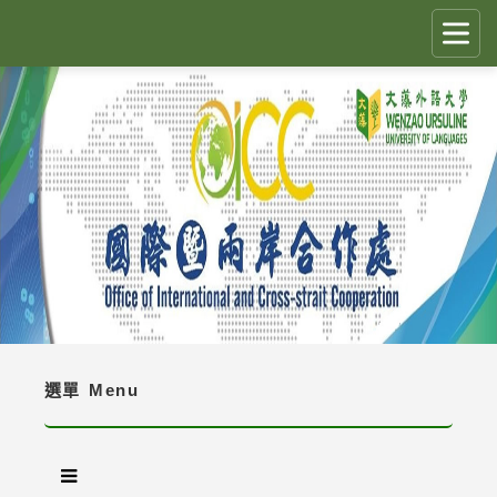
跳
到
主
要
CLOSE
✕
內
容
國際生留臺計畫 PEGFIS
區
塊
最新消息 Latest News
人員職掌 Job Description
境外生資訊與規定 Regulations
境外生入學資訊 Enrollment Information
選單
Menu
獎學金 Scholarship