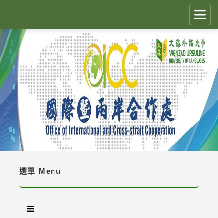
跳
到
主
要
CLOSE
✕
內
容
國際生留臺計畫 PEGFIS
區
塊
最新消息 Latest News
人員職掌 Job Description
境外生資訊與規定 Regulations
境外生入學資訊 Enrollment Information
選單
Menu
獎學金 Scholarship