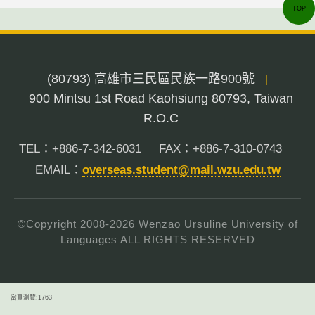
TOP
(80793) 高雄市三民區民族一路900號
|
900 Mintsu 1st Road Kaohsiung 80793, Taiwan
R.O.C
TEL：+886-7-342-6031
FAX：+886-7-310-0743
EMAIL：
overseas.student@mail.wzu.edu.tw
©Copyright 2008-
2026
Wenzao Ursuline University of
Languages ALL RIGHTS RESERVED
當頁瀏覽:1763