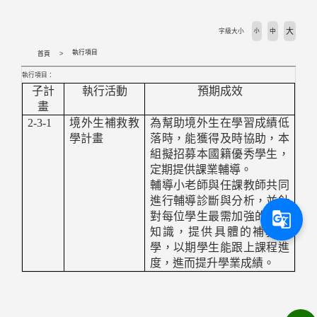
活動剪輯 Activities
大
字級大小
小
中
下載專區 Download
執行項目
首頁
執行項目：
相關法規 Laws
子計
執行活動
預期成效
畫
外國學生專班 International Programs
2-3-1
境外生補救教
為幫助境外生在學習成績低
學計畫
落時，能獲得及時協助，本
組擬招募本國籍優秀學生，
學校首頁 WZU homepage
定期提供課業輔導。
輔導小老師與任課教師共同
境外組首頁 SOSA Homepage
進行輔導診斷與分析，並針
g_translate
對每位學生最需加強的學科
國合處首頁 OICC homepage
知識，提供具體的補救教
學，以期學生能跟上課程進
度，進而提升學業成績。
國際交流組 International Exchange Affairs