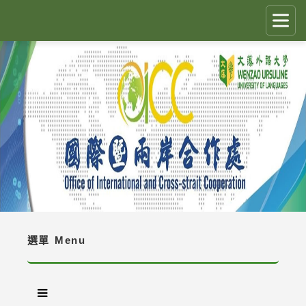
跳
到
主
要
CLOSE
✕
內
容
國際生留臺計畫 PEGFIS
區
塊
最新消息 Latest News
人員職掌 Job Description
境外生資訊與規定 Regulations
境外生入學資訊 Enrollment Information
選單
Menu
獎學金 Scholarship