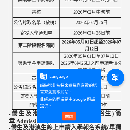
審核
2026
年
02
月中旬前
公告錄取名單（放榜）
2026
年
02
月
26
日
寄發入學通知單
2026
年
02
月
26
日前
2026
年
05
月
01
日起至
2026
年
07
第二階段報名時間
月
12
日
2026
年
05
月
01
日至
07
月
12
日
獎助學金申請期限
2026
年
6
月
26
日之前申請者優先
審核獲獎資格
g_translate
g_translate
Language
審核
2026
年
07
月底前
請點選此按鈕來選擇您喜歡的語
公告錄取名單（放榜）
2026
年
08
月
21
日
言來瀏覽本網站。
寄發入學通知單
2026
年
08
月
24
日前
此網站的翻譯是由
Google 翻譯
開學日
2026
年
09
月中旬
提供。
僑生及港澳生入學申請(單獨招生)簡
●
關閉
章
Admissions
(Link)
僑生及港澳生線上申請入學報名系統(單獨
●