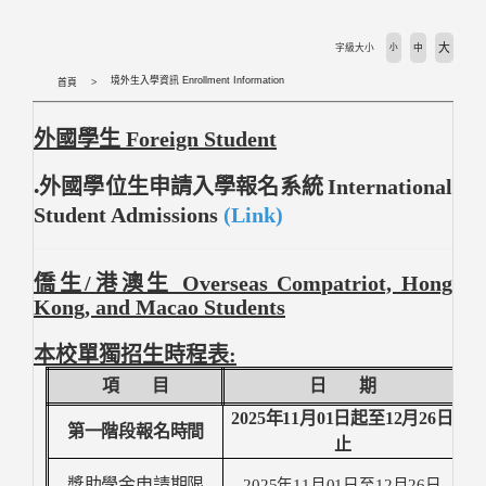
活動剪輯 Activities
大
字級大小
小
中
下載專區 Download
境外生入學資訊 Enrollment Information
首頁
相關法規 Laws
外國學生 Foreign Student
外國學生專班 International Programs
外國學位生申請入學報名系統
International
●
Student Admissions
(Link)
學校首頁 WZU homepage
僑生/港澳生 Overseas Compatriot, Hong
境外組首頁 SOSA Homepage
Kong, and Macao Students
本校單獨招生時程表:
國合處首頁 OICC homepage
項 目
日 期
國際交流組 International Exchange Affairs
2025
年
11
月
01
日起至
12
月
26
日
第一階段報名時間
止
獎助學金申請期限
2025
年
11
月
01
日至
12
月
26
日