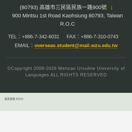
(80793) 高雄市三民區民族一路900號
|
900 Mintsu 1st Road Kaohsiung 80793, Taiwan
R.O.C
TEL：+886-7-342-6031
FAX：+886-7-310-0743
EMAIL：
overseas.student@mail.wzu.edu.tw
©Copyright 2008-
2026
Wenzao Ursuline University of
Languages ALL RIGHTS RESERVED
當頁瀏覽:63153