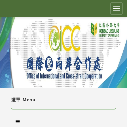
跳
到
主
要
CLOSE
✕
內
容
國際生留臺計畫 PEGFIS
區
塊
最新消息 Latest News
人員職掌 Job Description
境外生資訊與規定 Regulations
境外生入學資訊 Enrollment Information
選單
Menu
獎學金 Scholarship