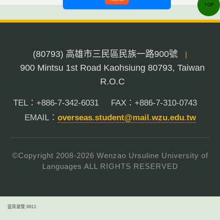
TOP
(80793) 高雄市三民區民族一路900號
|
900 Mintsu 1st Road Kaohsiung 80793, Taiwan
R.O.C
TEL：+886-7-342-6031
FAX：+886-7-310-0743
EMAIL：
overseas.student@mail.wzu.edu.tw
©Copyright 2008-
2026
Wenzao Ursuline University of
Languages ALL RIGHTS RESERVED
當頁瀏覽:9911