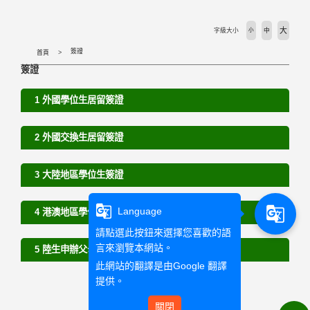
活動剪輯 Activities
大
字級大小
小
中
下載專區 Download
簽證
首頁
簽證
相關法規 Laws
1 外國學位生居留簽證
外國學生專班 International Programs
2 外國交換生居留簽證
學校首頁 WZU homepage
3 大陸地區學位生簽證
境外組首頁 SOSA Homepage
g_translate
g_translate
Language
4 港澳地區學位生簽證
國合處首頁 OICC homepage
請點選此按鈕來選擇您喜歡的語
言來瀏覽本網站。
5 陸生申辦父母來台探親簽證
國際交流組 International Exchange Affairs
此網站的翻譯是由
Google 翻譯
提供。
關閉