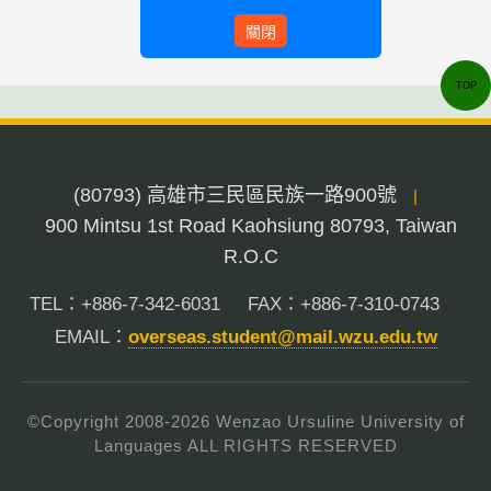
關閉
TOP
(80793) 高雄市三民區民族一路900號
|
900 Mintsu 1st Road Kaohsiung 80793, Taiwan
R.O.C
TEL：+886-7-342-6031
FAX：+886-7-310-0743
EMAIL：
overseas.student@mail.wzu.edu.tw
©Copyright 2008-
2026
Wenzao Ursuline University of
Languages ALL RIGHTS RESERVED