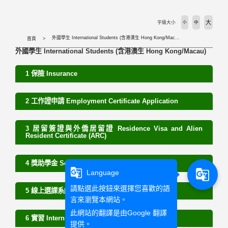
活動剪輯 Activities
大
字級大小
小
中
下載專區 Download
外國學生 International Students (含港澳生 Hong Kong/Macau)
首頁
外國學生 International Students (含港澳生 Hong Kong/Macau)
相關法規 Laws
1 保險 Insurance
外國學生專班 International Programs
2 工作證申請 Employment Certificate Application
學校首頁 WZU homepage
3 居留簽證與外僑居留證 Residence Visa and Alien
Resident Certificate (ARC)
境外組首頁 SOSA Homepage
4 獎助學金 Scholarship
國合處首頁 OICC homepage
g_translate
g_translate
Language
請點選此按鈕來選擇您喜歡的語
5 線上選課系統 Online Course Selection System
國際交流組 International Exchange Affairs
言來瀏覽本網站。
此網站的翻譯是由
Google 翻譯
6 實習 Internship
提供。