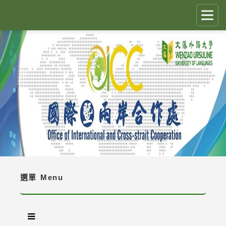
跳
到
主
要
CLOSE
✕
內
容
國際生留臺計畫 PEGFIS
區
塊
最新消息 Latest News
人員職掌 Job Description
境外生資訊與規定 Regulations
境外生入學資訊 Enrollment Information
選單
Menu
獎學金 Scholarship