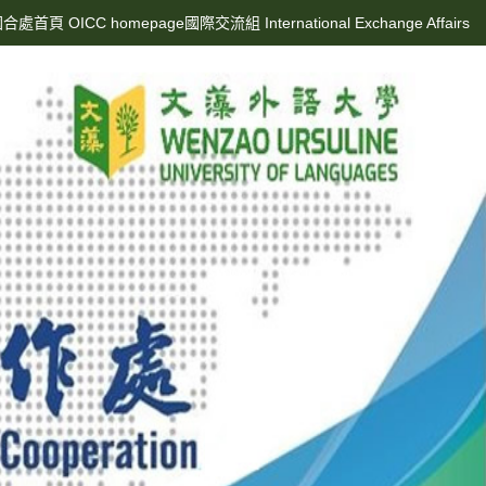
合處首頁 OICC homepage
國際交流組 International Exchange Affairs