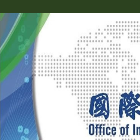
跳
到
主
要
內
容
區
塊