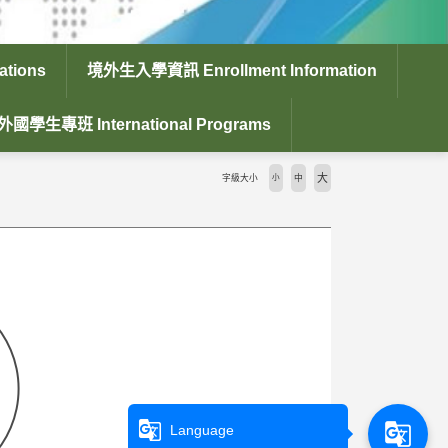
tions
境外生入學資訊 Enrollment Information
外國學生專班 International Programs
大
字級大小
小
中
g_translate
g_translate
Language