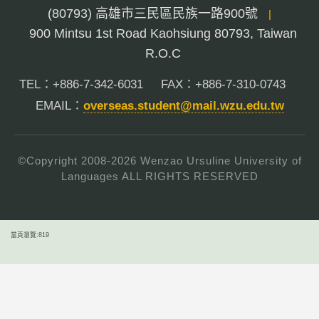
(80793) 高雄市三民區民族一路900號
|
900 Mintsu 1st Road Kaohsiung 80793, Taiwan
R.O.C
TEL：+886-7-342-6031
FAX：+886-7-310-0743
EMAIL：
overseas.student@mail.wzu.edu.tw
©Copyright 2008-
2026
Wenzao Ursuline University of
Languages ALL RIGHTS RESERVED
當頁瀏覽:819