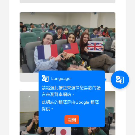
g_translate
g_translate
Language
請點選此按鈕來選擇您喜歡的語
言來瀏覽本網站。
此網站的翻譯是由
Google 翻譯
提供。
關閉