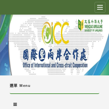
跳
到
主
要
CLOSE
✕
內
容
國際生留臺計畫 PEGFIS
區
塊
最新消息 Latest News
人員職掌 Job Description
境外生資訊與規定 Regulations
境外生入學資訊 Enrollment Information
選單
Menu
獎學金 Scholarship